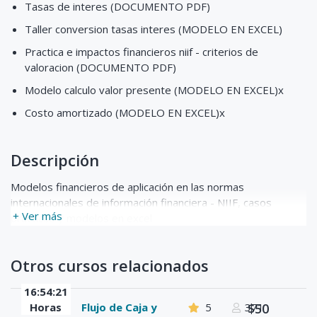
Tasas de interes (DOCUMENTO PDF)
Taller conversion tasas interes (MODELO EN EXCEL)
Practica e impactos financieros niif - criterios de
valoracion (DOCUMENTO PDF)
Modelo calculo valor presente (MODELO EN EXCEL)x
Costo amortizado (MODELO EN EXCEL)x
Descripción
Modelos financieros de aplicación en las normas
internacionales de información financiera - NIIF, casos
+ Ver más
prácticos y modelos en excel
Otros cursos relacionados
16:54:21
Horas
Flujo de Caja y
5
371
$50