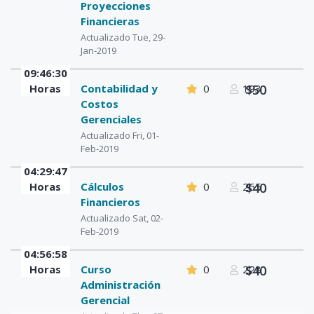
Proyecciones
Financieras
Actualizado Tue, 29-
Jan-2019
09:46:30
Horas
Contabilidad y
0
193
$50
Costos
Gerenciales
Actualizado Fri, 01-
Feb-2019
04:29:47
Horas
Cálculos
0
265
$40
Financieros
Actualizado Sat, 02-
Feb-2019
04:56:58
Horas
Curso
0
228
$40
Administración
Gerencial