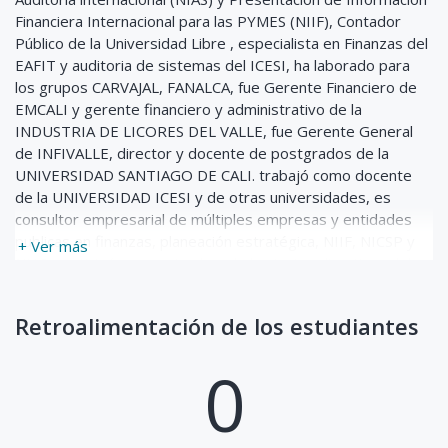
Feb-2019
Financiera Internacional para las PYMES (NIIF), Contador
03:58:09
Público de la Universidad Libre , especialista en Finanzas del
Horas
SISTEMAS DE
0
88
$20
EAFIT y auditoria de sistemas del ICESI, ha laborado para
COSTEO
los grupos CARVAJAL, FANALCA, fue Gerente Financiero de
Actualizado Wed, 13-
EMCALI y gerente financiero y administrativo de la
Feb-2019
INDUSTRIA DE LICORES DEL VALLE, fue Gerente General
00:30:50
de INFIVALLE, director y docente de postgrados de la
Horas
TASAS DE INTERES
0
39
$20
UNIVERSIDAD SANTIAGO DE CALI. trabajó como docente
de la UNIVERSIDAD ICESI y de otras universidades, es
Actualizado Wed, 13-
Feb-2019
consultor empresarial de múltiples empresas y entidades
publicas en finanzas, planeación estratégica, NIIF, NICSP y
+ Ver más
01:26:01
NIAS, participó como miembro de las juntas directivas del
Horas
RIESGO
0
36
$20
CLUB DE EJECUTIVOS, TELEPACIFICO, PARQUESOFT,
FINANCIERO
PLAZA DE TOROS, HOTELES ESTELAR Y Revisor Fiscal de
Actualizado Wed, 13-
Retroalimentación de los estudiantes
varias empresas.
Feb-2019
0
01:54:32
Horas
EMPRESAS
0
27
$20
FAMILIARES Y
MOTIVACION